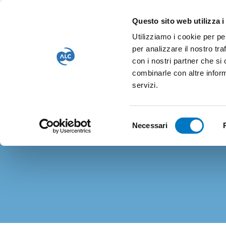
Vai
Aumenta
Riduci
Dimensione font
Versione alto contrasto
al
dimensione
dimensione
Questo sito web utilizza i
font
font
contenuto
Associazione
Utilizziamo i cookie per pe
Luca
per analizzare il nostro tra
Coscioni
con i nostri partner che si
CHI 
combinarle con altre inform
servizi.
Sito
ufficiale
Selezione
Necessari
dell’Associazione
del
Luca
consenso
Coscioni
per
la
libertà
di
ricerca
scientifica
APS