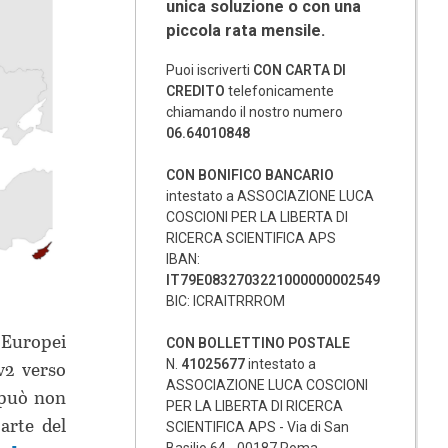
unica soluzione o con una
piccola rata mensile.
Puoi iscriverti
CON CARTA DI
CREDITO
telefonicamente
chiamando il nostro numero
06.64010848
CON BONIFICO BANCARIO
intestato a ASSOCIAZIONE LUCA
COSCIONI PER LA LIBERTA DI
RICERCA SCIENTIFICA APS
IBAN:
IT79E0832703221000000002549
BIC: ICRAITRRROM
i Europei
CON BOLLETTINO POSTALE
N.
41025677
intestato a
v2 verso
ASSOCIAZIONE LUCA COSCIONI
 può non
PER LA LIBERTA DI RICERCA
arte del
SCIENTIFICA APS - Via di San
Basilio 64 - 00187 Roma