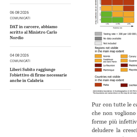
Pubblicato
06 08 2026
il
COMUNICATI
DAT in carcere, abbiamo
scritto al Ministro Carlo
Nordio
Pubblicato
04 08 2026
il
COMUNICATI
Liberi Subito raggiunge
l’obiettivo di firme necessarie
anche in Calabria
Pur con tutte le c
che non vogliono 
forme più infett
deludere la cresc