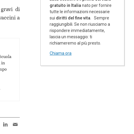
gratuito in Italia
nato per fornire
gravi di
tutte le informazioni necessarie
vaccini a
sui
diritti del fine vita
. Sempre
raggiungibili. Se non riusciamo a
rispondere immediatamente,
lascia un messaggio: ti
richiameremo al più presto.
Chiama ora
 Scuola
 in
ampo
n
d
book
twitter
LinkedIn
e-
mail