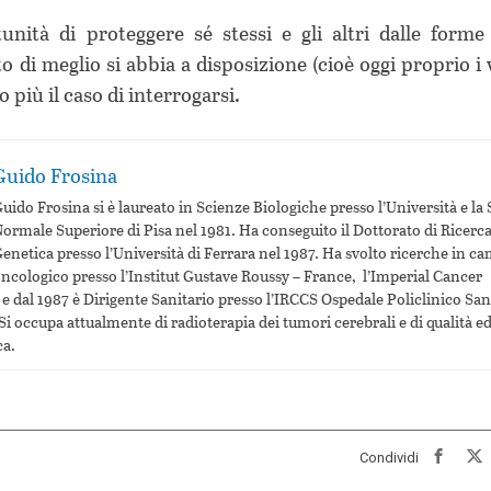
tunità di proteggere sé stessi e gli altri dalle forme 
 di meglio si abbia a disposizione (cioè oggi proprio i 
 più il caso di interrogarsi.
Guido Frosina
uido Frosina si è laureato in Scienze Biologiche presso l’Università e la
ormale Superiore di Pisa nel 1981. Ha conseguito il Dottorato di Ricerca
enetica presso l’Università di Ferrara nel 1987. Ha svolto ricerche in c
ncologico presso l’Institut Gustave Roussy – France, l’Imperial Cancer
 dal 1987 è Dirigente Sanitario presso l’IRCCS Ospedale Policlinico Sa
i occupa attualmente di radioterapia dei tumori cerebrali e di qualità e
ca.
face
Condividi