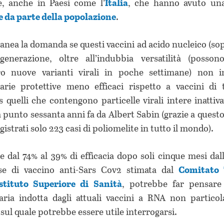
e, anche in Paesi come l’
Italia
, che hanno avuto u
e da parte della popolazione
.
anea la domanda se questi vaccini ad acido nucleico (so
nerazione, oltre all’indubbia versatilità (posson
tro nuove varianti virali in poche settimane) non 
arie protettive meno efficaci rispetto a vaccini di 
es quelli che contengono particelle virali intere inatti
a punto sessanta anni fa da Albert Sabin (grazie a quest
gistrati solo 223 casi di poliomelite in tutto il mondo).
 dal 74% al 39% di efficacia dopo soli cinque mesi dal
se di vaccino anti-Sars Cov2 stimata dal
Comitato 
’Istituto Superiore di Sanità
,
potrebbe far pensare
aria indotta dagli attuali vaccini a RNA non partico
 sul quale potrebbe essere utile interrogarsi.