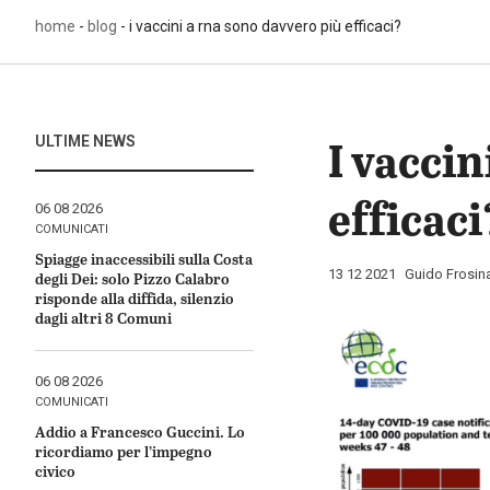
home
-
blog
-
i vaccini a rna sono davvero più efficaci?
I vacci
ULTIME NEWS
efficaci
Pubblicato
06 08 2026
il
COMUNICATI
Spiagge inaccessibili sulla Costa
Pubblicato
13 12 2021
da
Guido Frosin
degli Dei: solo Pizzo Calabro
il
risponde alla diffida, silenzio
dagli altri 8 Comuni
Pubblicato
06 08 2026
il
COMUNICATI
Addio a Francesco Guccini. Lo
ricordiamo per l’impegno
civico