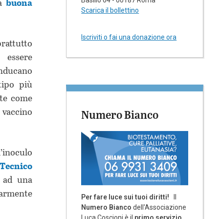
na
buona
Scarica il bollettino
Iscriviti o fai una donazione ora
prattutto
o essere
inducano
tipo più
vate come
o vaccino
Numero Bianco
l’inoculo
Tecnico
 ad una
larmente
Per fare luce sui tuoi diritti!
Il
Numero Bianco
dell'Associazione
Luca Coscioni è il
primo servizio