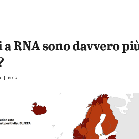
ni a RNA sono davvero pi
?
a
BLOG