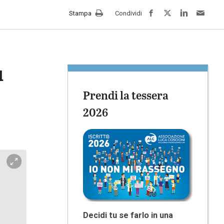
facebook
twitter
LinkedIn
e-
Stampa
Condividi
mail
ù
Prendi la tessera
2026
Decidi tu se farlo in una