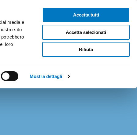
Media
Ufficio Stampa
Contatti
Area riservata
Accetta tutti
cial media e
nostro sito
Accetta selezionati
+
i potrebbero
Cerca nel sito
SOSTIENICI
ei loro
Rifiuta
Mostra dettagli