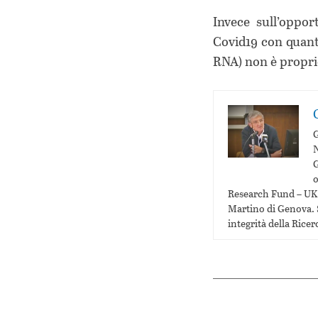
Invece sull’oppor
Covid19 con quanto
RNA) non è proprio
G
N
G
o
Research Fund – UK e
Martino di Genova. S
integrità della Ricer