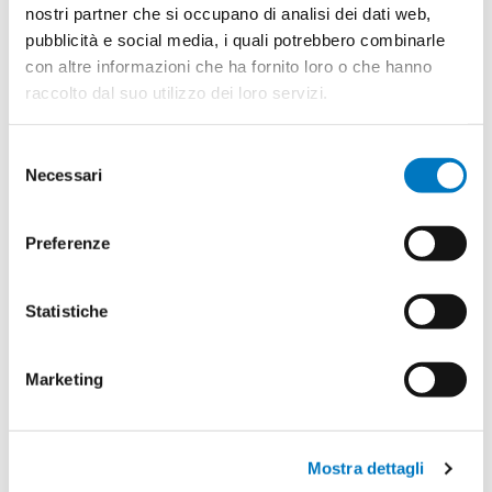
nostri partner che si occupano di analisi dei dati web,
pubblicità e social media, i quali potrebbero combinarle
Prendi la tessera 2026
con altre informazioni che ha fornito loro o che hanno
raccolto dal suo utilizzo dei loro servizi.
Selezione
Necessari
del
consenso
Preferenze
Decidi tu se farlo in una unica
soluzione o con una piccola
Statistiche
rata mensile.
Marketing
Puoi iscriverti
CON CARTA DI
CREDITO
telefonicamente
chiamando il nostro numero
06.64010848
Mostra dettagli