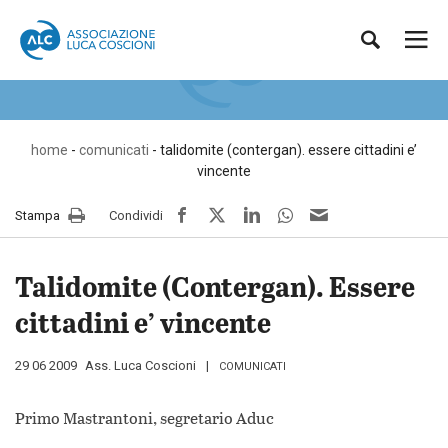
Vai
Associazione
al
Luca
comunicati
Me
Cerca
contenuto
Coscioni
pri
Sito
ufficiale
dell’Associazione
Luca
home
-
comunicati
-
talidomite (contergan). essere cittadini e’
Coscioni
vincente
per
la
facebook
twitter
LinkedIn
whatsapp
e-
Stampa
Condividi
libertà
mail
di
ricerca
Talidomite (Contergan). Essere
scientifica
APS
cittadini e’ vincente
Pubblicato
29 06 2009
da
Ass. Luca Coscioni
COMUNICATI
il
Primo Mastrantoni, segretario Aduc