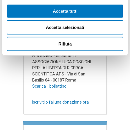
CON BONIFICO BANCARIO
intestato a ASSOCIAZIONE LUCA
Accetta tutti
COSCIONI PER LA LIBERTA DI
RICERCA SCIENTIFICA APS
IBAN:
Accetta selezionati
IT79E0832703221000000002549
BIC: ICRAITRRROM
Rifiuta
CON BOLLETTINO POSTALE
N.
41025677
intestato a
ASSOCIAZIONE LUCA COSCIONI
PER LA LIBERTA DI RICERCA
SCIENTIFICA APS - Via di San
Basilio 64 - 00187 Roma
Scarica il bollettino
Iscriviti o fai una donazione ora