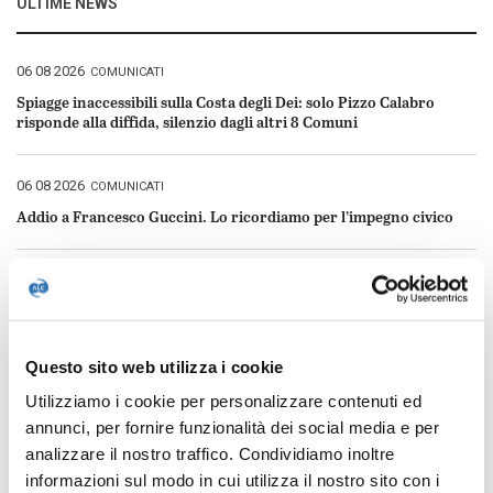
ULTIME NEWS
Pubblicato
06 08 2026
COMUNICATI
il
Spiagge inaccessibili sulla Costa degli Dei: solo Pizzo Calabro
risponde alla diffida, silenzio dagli altri 8 Comuni
Pubblicato
06 08 2026
COMUNICATI
il
Addio a Francesco Guccini. Lo ricordiamo per l’impegno civico
Pubblicato
06 08 2026
COMUNICATI
il
DAT in carcere, abbiamo scritto al Ministro Carlo Nordio
Questo sito web utilizza i cookie
Pubblicato
04 08 2026
COMUNICATI
il
Utilizziamo i cookie per personalizzare contenuti ed
Liberi Subito raggiunge l’obiettivo di firme necessarie anche in
Calabria
annunci, per fornire funzionalità dei social media e per
analizzare il nostro traffico. Condividiamo inoltre
informazioni sul modo in cui utilizza il nostro sito con i