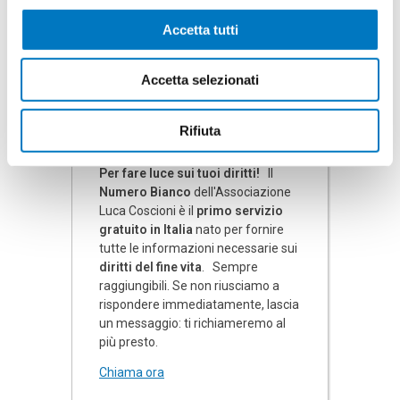
Numero Bianco
Accetta tutti
Accetta selezionati
Rifiuta
Per fare luce sui tuoi diritti!
Il
Numero Bianco
dell'Associazione
Luca Coscioni è il
primo servizio
gratuito in Italia
nato per fornire
tutte le informazioni necessarie sui
diritti del fine vita
. Sempre
raggiungibili. Se non riusciamo a
rispondere immediatamente, lascia
un messaggio: ti richiameremo al
più presto.
Chiama ora