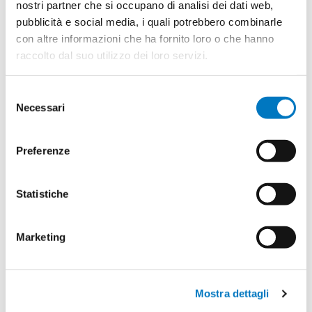
nostri partner che si occupano di analisi dei dati web,
intestato a ASSOCIAZIONE LUCA
pubblicità e social media, i quali potrebbero combinarle
COSCIONI PER LA LIBERTA DI
con altre informazioni che ha fornito loro o che hanno
RICERCA SCIENTIFICA APS
IBAN:
raccolto dal suo utilizzo dei loro servizi.
IT79E0832703221000000002549
BIC: ICRAITRRROM
Selezione
Necessari
del
CON BOLLETTINO POSTALE
consenso
N.
41025677
intestato a
ASSOCIAZIONE LUCA COSCIONI
Preferenze
PER LA LIBERTA DI RICERCA
SCIENTIFICA APS - Via di San
Basilio 64 - 00187 Roma
Statistiche
Scarica il bollettino
Marketing
Iscriviti o fai una donazione ora
Mostra dettagli