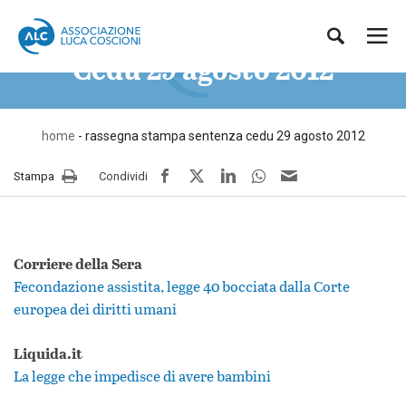
Vai
Associazione
Rassegna stampa sentenza
al
Luca
Me
Cerca
contenuto
Coscioni
Cedu 29 agosto 2012
pri
Sito
ufficiale
dell’Associazione
Luca
home
-
rassegna stampa sentenza cedu 29 agosto 2012
Coscioni
per
facebook
twitter
LinkedIn
whatsapp
e-
Stampa
Condividi
la
mail
libertà
di
ricerca
scientifica
Corriere della Sera
APS
Fecondazione assistita, legge 40 bocciata dalla Corte
europea dei diritti umani
Liquida.it
La legge che impedisce di avere bambini