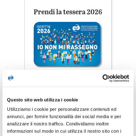
Prendi la tessera 2026
Decidi tu se farlo in una unica
soluzione o con una piccola
rata mensile.
Questo sito web utilizza i cookie
Puoi iscriverti
CON CARTA DI
CREDITO
telefonicamente
Utilizziamo i cookie per personalizzare contenuti ed
chiamando il nostro numero
annunci, per fornire funzionalità dei social media e per
06.64010848
analizzare il nostro traffico. Condividiamo inoltre
informazioni sul modo in cui utilizza il nostro sito con i
CON BONIFICO BANCARIO