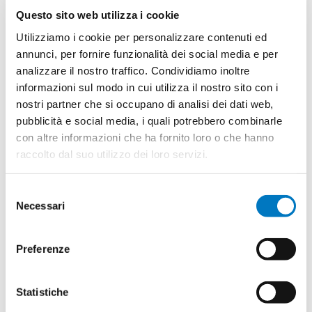
alle persone con disabilità: ribelliamoci a questa
Questo sito web utilizza i cookie
situazione di illegalità, dobbiamo denunciare il
Utilizziamo i cookie per personalizzare contenuti ed
comportamento di quelle istituzioni che negano i nostri
annunci, per fornire funzionalità dei social media e per
diritti, non siamo sudditi ma cittadini, la legge è dalla
analizzare il nostro traffico. Condividiamo inoltre
nostra parte, facciamoci sentire!”.
informazioni sul modo in cui utilizza il nostro sito con i
nostri partner che si occupano di analisi dei dati web,
pubblicità e social media, i quali potrebbero combinarle
con altre informazioni che ha fornito loro o che hanno
di
Giampaolo Milzi
raccolto dal suo utilizzo dei loro servizi.
redazione@vivereancona.it
Urlo09022015.jpg
Selezione
Necessari
Link testata
del
consenso
http://www.vivereancona.it/index.php?
page=articolo&articolo_id=517480
Preferenze
Statistiche