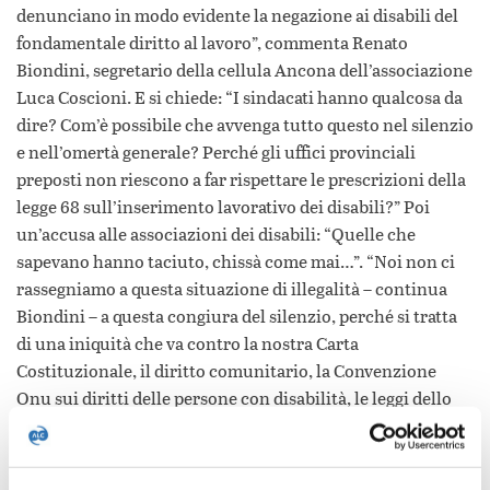
denunciano in modo evidente la negazione ai disabili del
fondamentale diritto al lavoro”, commenta Renato
Biondini, segretario della cellula Ancona dell’associazione
Luca Coscioni. E si chiede: “I sindacati hanno qualcosa da
dire? Com’è possibile che avvenga tutto questo nel silenzio
e nell’omertà generale? Perché gli uffici provinciali
preposti non riescono a far rispettare le prescrizioni della
legge 68 sull’inserimento lavorativo dei disabili?” Poi
un’accusa alle associazioni dei disabili: “Quelle che
sapevano hanno taciuto, chissà come mai…”. “Noi non ci
rassegniamo a questa situazione di illegalità – continua
Biondini – a questa congiura del silenzio, perché si tratta
di una iniquità che va contro la nostra Carta
Costituzionale, il diritto comunitario, la Convenzione
Onu sui diritti delle persone con disabilità, le leggi dello
Stato italiano e la giustizia sociale. Se la normativa va
cambiata si cambi, ma non può essere disattesa!” Infine un
appello: “Ci rivolgiamo a tutti i cittadini e in particolare