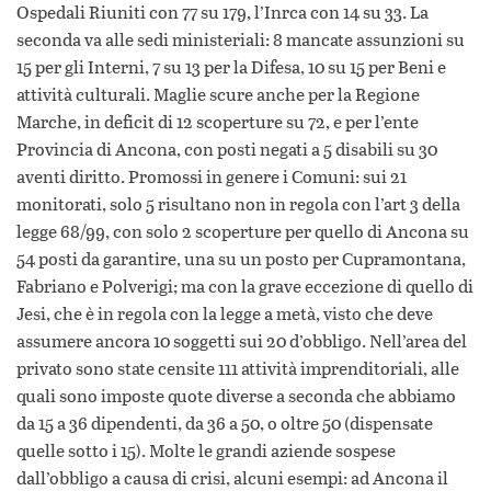
Ospedali Riuniti con 77 su 179, l’Inrca con 14 su 33. La
seconda va alle sedi ministeriali: 8 mancate assunzioni su
15 per gli Interni, 7 su 13 per la Difesa, 10 su 15 per Beni e
attività culturali. Maglie scure anche per la Regione
Marche, in deficit di 12 scoperture su 72, e per l’ente
Provincia di Ancona, con posti negati a 5 disabili su 30
aventi diritto. Promossi in genere i Comuni: sui 21
monitorati, solo 5 risultano non in regola con l’art 3 della
legge 68/99, con solo 2 scoperture per quello di Ancona su
54 posti da garantire, una su un posto per Cupramontana,
Fabriano e Polverigi; ma con la grave eccezione di quello di
Jesi, che è in regola con la legge a metà, visto che deve
assumere ancora 10 soggetti sui 20 d’obbligo. Nell’area del
privato sono state censite 111 attività imprenditoriali, alle
quali sono imposte quote diverse a seconda che abbiamo
da 15 a 36 dipendenti, da 36 a 50, o oltre 50 (dispensate
quelle sotto i 15). Molte le grandi aziende sospese
dall’obbligo a causa di crisi, alcuni esempi: ad Ancona il