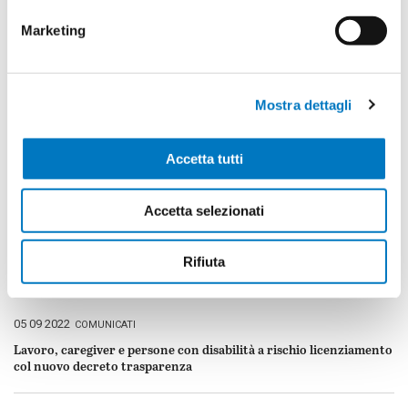
Marketing
Cellula Ancona
Mostra dettagli
Accetta tutti
Condividi
facebook
twitter
LinkedIn
whatsapp
e-
mail
Accetta selezionati
Rifiuta
ARTICOLI CORRELATI
Pubblicato
05 09 2022
COMUNICATI
il
Lavoro, caregiver e persone con disabilità a rischio licenziamento
col nuovo decreto trasparenza