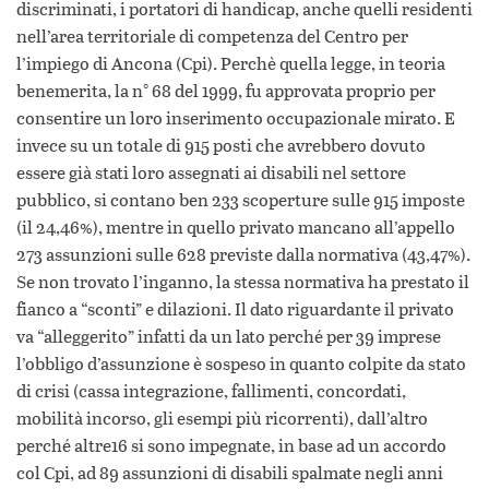
discriminati, i portatori di handicap, anche quelli residenti
nell’area territoriale di competenza del Centro per
l’impiego di Ancona (Cpi). Perchè quella legge, in teoria
benemerita, la n° 68 del 1999, fu approvata proprio per
consentire un loro inserimento occupazionale mirato. E
invece su un totale di 915 posti che avrebbero dovuto
essere già stati loro assegnati ai disabili nel settore
pubblico, si contano ben 233 scoperture sulle 915 imposte
(il 24,46%), mentre in quello privato mancano all’appello
273 assunzioni sulle 628 previste dalla normativa (43,47%).
Se non trovato l’inganno, la stessa normativa ha prestato il
fianco a “sconti” e dilazioni. Il dato riguardante il privato
va “alleggerito” infatti da un lato perché per 39 imprese
l’obbligo d’assunzione è sospeso in quanto colpite da stato
di crisi (cassa integrazione, fallimenti, concordati,
mobilità incorso, gli esempi più ricorrenti), dall’altro
perché altre16 si sono impegnate, in base ad un accordo
col Cpi, ad 89 assunzioni di disabili spalmate negli anni