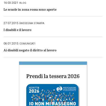
Pubblicato
16 03 2021
BLOG
il
Le scuole in zona rossa sono aperte
Pubblicato
27 07 2015
RASSEGNA STAMPA
il
I disabili e il lavoro
Pubblicato
06 01 2015
COMUNICATI
il
Ai disabili negato il diritto al lavoro
Prendi la tessera 2026