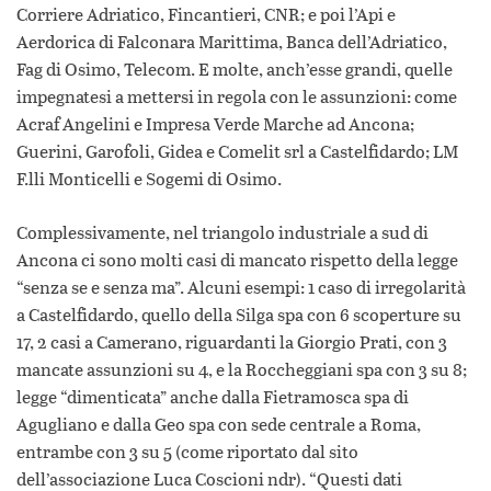
Corriere Adriatico, Fincantieri, CNR; e poi l’Api e
Aerdorica di Falconara Marittima, Banca dell’Adriatico,
Fag di Osimo, Telecom. E molte, anch’esse grandi, quelle
impegnatesi a mettersi in regola con le assunzioni: come
Acraf Angelini e Impresa Verde Marche ad Ancona;
Guerini, Garofoli, Gidea e Comelit srl a Castelfidardo; LM
F.lli Monticelli e Sogemi di Osimo.
Complessivamente, nel triangolo industriale a sud di
Ancona ci sono molti casi di mancato rispetto della legge
“senza se e senza ma”. Alcuni esempi: 1 caso di irregolarità
a Castelfidardo, quello della Silga spa con 6 scoperture su
17, 2 casi a Camerano, riguardanti la Giorgio Prati, con 3
mancate assunzioni su 4, e la Roccheggiani spa con 3 su 8;
legge “dimenticata” anche dalla Fietramosca spa di
Agugliano e dalla Geo spa con sede centrale a Roma,
entrambe con 3 su 5 (come riportato dal sito
dell’associazione Luca Coscioni ndr). “Questi dati