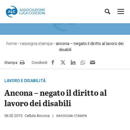
Vai
Associazione
al
Luca
rassegna stampa
Me
Cerca
contenuto
Coscioni
pri
Sito
ufficiale
dell’Associazione
Luca
home
-
rassegna stampa
-
ancona – negato il diritto al lavoro dei
Coscioni
disabili
per
la
facebook
twitter
LinkedIn
whatsapp
e-
Stampa
Condividi
libertà
mail
di
ricerca
LAVORO E DISABILITÀ
scientifica
APS
Ancona – negato il diritto al
lavoro dei disabili
Pubblicato
06 02 2015
da
Cellula Ancona
RASSEGNA STAMPA
il